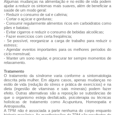
Algumas mudanças na alimentação e no estilo de vida podem
ajudar a reduzir os sintomas mais suaves, além de beneficiar a
saúde de um modo geral:
- Reduzir o consumo de sal e cafeína;
- Cortar o açúcar e gorduras;
- Consumir regularmente alimentos ricos em carboidratos como
pães e batatas;
- Evitar cigarros e reduzir o consumo de bebidas alcoólicas;
- Fazer exercícios com certa freqüência;
- Se possível, reorganizar a carga de trabalho para reduzir o
estress;
- Agendar eventos importantes para os melhores períodos do
ciclo menstrual;
- Manter um sono regular, e procurar ter sempre momentos de
relaxamento.
Tratamento
O tratamento da síndrome varia conforme a sintomatologia
descrita pela mulher. Em alguns casos, apenas mudanças no
estilo de vida (redução do stress e prática de exercícios) e na
dieta (ingestão de vitaminas e sais minerais) podem fazer
efeito. Outras alternativas são a reposição se substâncias de
que o organismo esteja desfalcado, psicoterapia ou técnicas
holísticas de tratamento como Acupuntura, Homeopatia e
Antroposofia.
A TPM não é associada a parte nenhuma do corpo enquanto
biologia mecânica. As manifestações da TPM são resultados de