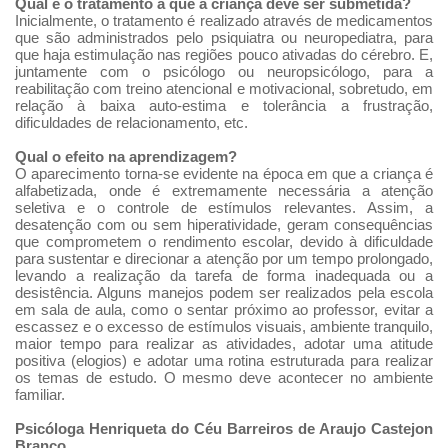
Qual é o tratamento a que a criança deve ser submetida?
Inicialmente, o tratamento é realizado através de medicamentos
que são administrados pelo psiquiatra ou neuropediatra, para
que haja estimulação nas regiões pouco ativadas do cérebro. E,
juntamente com o psicólogo ou neuropsicólogo, para a
reabilitação com treino atencional e motivacional, sobretudo, em
relação à baixa auto-estima e tolerância a frustração,
dificuldades de relacionamento, etc.
Qual o efeito na aprendizagem?
O aparecimento torna-se evidente na época em que a criança é
alfabetizada, onde é extremamente necessária a atenção
seletiva e o controle de estímulos relevantes. Assim, a
desatenção com ou sem hiperatividade, geram consequências
que comprometem o rendimento escolar, devido à dificuldade
para sustentar e direcionar a atenção por um tempo prolongado,
levando a realização da tarefa de forma inadequada ou a
desistência. Alguns manejos podem ser realizados pela escola
em sala de aula, como o sentar próximo ao professor, evitar a
escassez e o excesso de estímulos visuais, ambiente tranquilo,
maior tempo para realizar as atividades, adotar uma atitude
positiva (elogios) e adotar uma rotina estruturada para realizar
os temas de estudo. O mesmo deve acontecer no ambiente
familiar.
Psicóloga Henriqueta do Céu Barreiros de Araujo Castejon
Branco