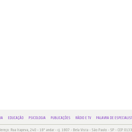
IA
EDUCAÇÃO
PSICOLOGIA
PUBLICAÇÕES
RÁDIO E TV
PALAVRA DE ESPECIALIS
reço: Rua Itapeva, 240 - 18º andar - cj. 1807 - Bela Vista - São Paulo - SP - CEP 01