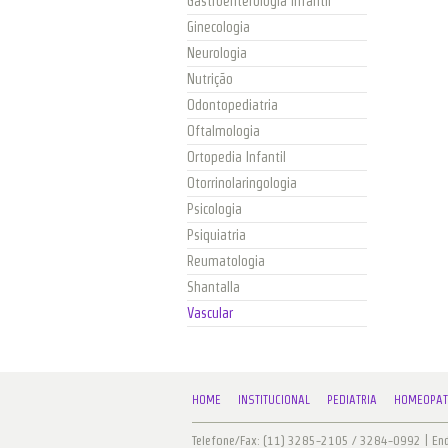
Gastroenterologia Infantil
Ginecologia
Neurologia
Nutrição
Odontopediatria
Oftalmologia
Ortopedia Infantil
Otorrinolaringologia
Psicologia
Psiquiatria
Reumatologia
Shantalla
Vascular
HOME
INSTITUCIONAL
PEDIATRIA
HOMEOPAT
Telefone/Fax: (11) 3285-2105 / 3284-0992 | Ende