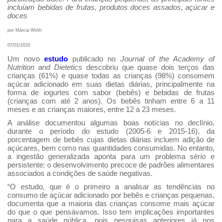
incluíam bebidas de frutas, produtos doces assados, açúcar e
doces
por Márcia Wirth
07/01/2020
Um novo
estudo
publicado no
Journal of the Academy of
Nutrition and Dietetics
descobriu que quase dois terços das
crianças (61%) e quase todas as crianças (98%) consomem
açúcar adicionado em suas dietas diárias, principalmente na
forma de iogurtes com sabor (bebês) e bebidas de frutas
(crianças com até 2 anos). Os bebês tinham entre 6 a 11
meses e as crianças maiores, entre 12 a 23 meses.
A análise documentou algumas boas notícias no declínio,
durante o período do estudo (2005-6 e 2015-16), da
porcentagem de bebês cujas dietas diárias incluem adição de
açúcares, bem como nas quantidades consumidas. No entanto,
a ingestão generalizada aponta para um problema sério e
persistente: o desenvolvimento precoce de padrões alimentares
associados a condições de saúde negativas.
“O estudo, que é o primeiro a analisar as tendências no
consumo de açúcar adicionado por bebês e crianças pequenas,
documenta que a maioria das crianças consome mais açúcar
do que o que pensávamos. Isso tem implicações importantes
para a saúde pública, pois pesquisas anteriores já nos