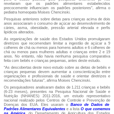
revelaram que os padrões alimentares estabelecidos
precocemente influenciam os padrões posteriores”, afirma o
pediatra homeopata Moises Chencinski.
Pesquisas anteriores sobre dietas para crianças acima de dois
anos associaram o consumo de açúcar ao desenvolvimento de
cáries, asma, obesidade, pressão arterial elevada e perfis
lipídicos alterados.
As organizações de saúde dos Estados Unidos promulgaram
diretrizes que recomendam limitar a ingestão de açúcar a 9
colheres de chá ou menos para homens adultos e 6 colheres de
chá ou menos para mulheres adultas e crianças entre 2 e 19
anos. No entanto, não havia nenhuma pesquisa comparativa
feita com bebês e crianças pequenas, antes deste estudo.
“As descobertas deste novo estudo sobre as dietas de bebês e
crianças pequenas devem aumentar a conscientização entre
organizações e profissionais de saúde e orientar diretrizes e
recomendações futuras”, afirma Moises Chencinski.
Os pesquisadores analisaram dados de 1.211 crianças e bebês
(6-23 meses), presentes na Pesquisa Nacional de Saúde e
Nutrição (NHANES) 2011-2016, um estudo representativo
nacional realizado pelos Centros de Controle e Prevenção de
Doenças dos EUA. Eles usaram o
Banco de Dados de
Padrões Alimentares Equivalentes
e a lista
O que comemos
na América
, do Departamento de Agricultura dos Estados