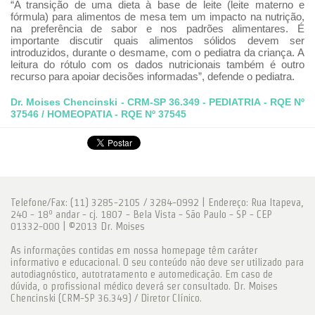
“A transição de uma dieta à base de leite (leite materno e
fórmula) para alimentos de mesa tem um impacto na nutrição,
na preferência de sabor e nos padrões alimentares. É
importante discutir quais alimentos sólidos devem ser
introduzidos, durante o desmame, com o pediatra da criança. A
leitura do rótulo com os dados nutricionais também é outro
recurso para apoiar decisões informadas”, defende o pediatra.
Dr. Moises Chencinski - CRM-SP 36.349 - PEDIATRIA - RQE Nº
37546 / HOMEOPATIA - RQE Nº 37545
Telefone/Fax: (11) 3285-2105 / 3284-0992 | Endereço: Rua Itapeva,
240 - 18º andar - cj. 1807 - Bela Vista - São Paulo - SP - CEP
01332-000 | ©2013 Dr. Moises
As informações contidas em nossa homepage têm caráter
informativo e educacional. O seu conteúdo não deve ser utilizado para
autodiagnóstico, autotratamento e automedicação. Em caso de
dúvida, o profissional médico deverá ser consultado. Dr. Moises
Chencinski (CRM-SP 36.349) / Diretor Clínico.