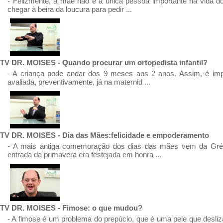
- Felizmente, a mãe não é a única pessoa importante na vida do 
chegar à beira da loucura para pedir ...
TV DR. MOISES - Quando procurar um ortopedista infantil?
- A criança pode andar dos 9 meses aos 2 anos. Assim, é impo
avaliada, preventivamente, já na maternid ...
TV DR. MOISES - Dia das Mães:felicidade e empoderamento
- A mais antiga comemoração dos dias das mães vem da Gréc
entrada da primavera era festejada em honra ...
TV DR. MOISES - Fimose: o que mudou?
- A fimose é um problema do prepúcio, que é uma pele que desliz